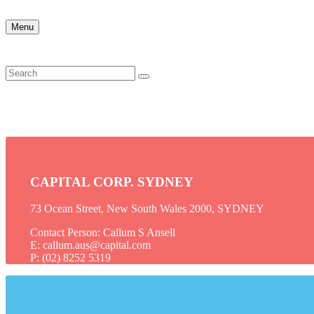
Menu
CAPITAL CORP. SYDNEY
73 Ocean Street, New South Wales 2000, SYDNEY
Contact Person: Callum S Ansell
E: callum.aus@capital.com
P: (02) 8252 5319