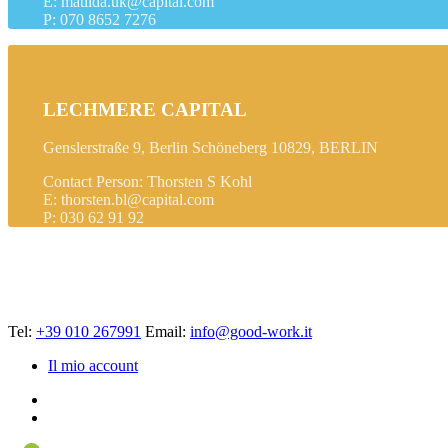
E: matilda.uk@capital.com
P: 070 8652 7276
LECHMERE CAPITAL
Genslerstraße 9, Berlin Schöneberg 10829, BERLIN
Contact Person: Thorsten S Kohl
E: thorsten.bl@capital.com
P: 030 62 91 92
Tel:
+39 010 267991
Email:
info@good-work.it
Il mio account