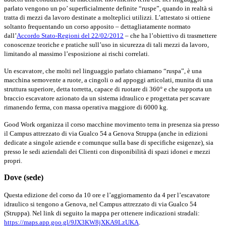
parlato vengono un po’ superficialmente definite “ruspe”, quando in realtà si
tratta di mezzi da lavoro destinate a molteplici utilizzi. L’attestato si ottiene
soltanto frequentando un corso apposito – dettagliatamente normato
dall’
Accordo Stato-Regioni del 22/02/2012
– che ha l’obiettivo di trasmettere
conoscenze teoriche e pratiche sull’uso in sicurezza di tali mezzi da lavoro,
limitando al massimo l’esposizione ai rischi correlati.
Un escavatore, che molti nel linguaggio parlato chiamano “ruspa”, è una
macchina semovente a ruote, a cingoli o ad appoggi articolati, munita di una
struttura superiore, detta torretta, capace di ruotare di 360° e che supporta un
braccio escavatore azionato da un sistema idraulico e progettata per scavare
rimanendo ferma, con massa operativa maggiore di 6000 kg.
Good Work organizza il corso macchine movimento terra in presenza sia presso
il Campus attrezzato di via Gualco 54 a Genova Struppa (anche in edizioni
dedicate a singole aziende e comunque sulla base di specifiche esigenze), sia
presso le sedi aziendali dei Clienti con disponibilità di spazi idonei e mezzi
propri.
Dove (sede)
Questa edizione del corso da 10 ore e l’aggiornamento da 4 per l’escavatore
idraulico si tengono a Genova, nel Campus attrezzato di via Gualco 54
(Struppa). Nel link di seguito la mappa per ottenere indicazioni stradali:
https://maps.app.goo.gl/9JX3KW8jXKA9LzUKA
.