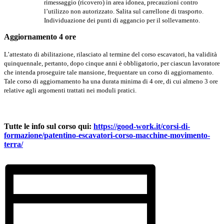
rimessaggio (ricovero) in area idonea, precauzioni contro
l’utilizzo non autorizzato. Salita sul carrellone di trasporto.
Individuazione dei punti di aggancio per il sollevamento.
Aggiornamento 4 ore
L’attestato di abilitazione, rilasciato al termine del corso escavatori, ha validità
quinquennale, pertanto, dopo cinque anni è obbligatorio, per ciascun lavoratore
che intenda proseguire tale mansione, frequentare un corso di aggiornamento.
Tale corso di aggiornamento ha una durata minima di 4 ore, di cui almeno 3 ore
relative agli argomenti trattati nei moduli pratici.
Tutte le info sul corso qui:
https://good-work.it/corsi-di-
formazione/patentino-escavatori-corso-macchine-movimento-
terra/