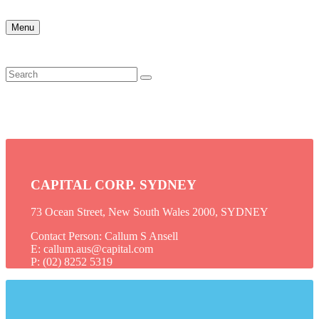
Menu
CAPITAL CORP. SYDNEY
73 Ocean Street, New South Wales 2000, SYDNEY
Contact Person: Callum S Ansell
E: callum.aus@capital.com
P: (02) 8252 5319