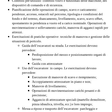
Controlli pre-utilizzo: controlli visivi e funzionali delle macchine, dei
dispositivi di comando e di sicurezza.
Pianificazione delle operazioni di campo, scavo e caricamento:
pendenze, accesso, ostacoli sul percorso, tipologia e condizioni del
fondo e del terreno, sbancamento, livellamento, scavo, scavo offset,
spostamento in pendenza a vuoto ed a carico nominale. Operazioni di
movimentazione e sollevamento carichi, manovra di agganci rapidi per
attrezzi.
Esercitazioni di pratiche operative: tecniche di manovra e gestione delle
situazioni di pericolo.
Guida dell’escavatori su strada. Le esercitazioni devono
prevedere:
Predisposizione del mezzo e posizionamento organi di
lavoro;
Guida con attrezzature
Uso dell’escavatore in campo. Le esercitazioni devono
prevedere:
Esecuzione di manovre di scavo e riempimento;
Accoppiamento attrezzature in piano e non;
Manovre di livellamento;
Operazioni di movimentazione carichi pesanti e di
precisione;
Aggancio di attrezzature speciali (martello demolitore,
pinza idraulica, trivella, ecc.) e loro impiego;
Messa a riposo e trasporto dell’escavatore: parcheggio e