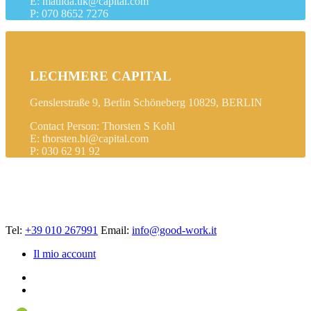
E: matilda.uk@capital.com
P: 070 8652 7276
LECHMERE CAPITAL
Genslerstraße 9, Berlin Schöneberg 10829, BERLIN
Contact Person: Thorsten S Kohl
E: thorsten.bl@capital.com
P: 030 62 91 92
Tel:
+39 010 267991
Email:
info@good-work.it
Il mio account