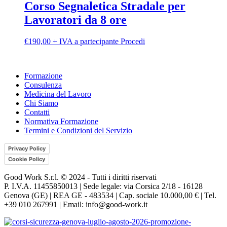
più
Corso Segnaletica Stradale per
del
varianti.
prodotto
Lavoratori da 8 ore
Le
opzioni
possono
Questo
€
190,00
+ IVA a partecipante
Procedi
essere
prodotto
scelte
ha
nella
più
pagina
Formazione
varianti.
del
Consulenza
Le
prodotto
Medicina del Lavoro
opzioni
Chi Siamo
possono
Contatti
essere
Normativa Formazione
scelte
Termini e Condizioni del Servizio
nella
pagina
Privacy Policy
del
prodotto
Cookie Policy
Good Work S.r.l. © 2024 - Tutti i diritti riservati
P. I.V.A. 11455850013 | Sede legale: via Corsica 2/18 - 16128
Genova (GE) | REA GE - 483534 | Cap. sociale 10.000,00 € | Tel.
+39 010 267991 | Email: info@good-work.it