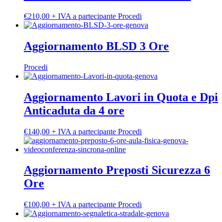
Questo
€
210,00
+ IVA a partecipante
Procedi
prodotto
ha
più
Aggiornamento BLSD 3 Ore
varianti.
Le
Procedi
opzioni
possono
essere
Aggiornamento Lavori in Quota e Dpi
scelte
nella
Anticaduta da 4 ore
pagina
del
Questo
€
140,00
+ IVA a partecipante
Procedi
prodotto
prodotto
ha
più
varianti.
Aggiornamento Preposti Sicurezza 6
Le
Ore
opzioni
possono
essere
Questo
€
100,00
+ IVA a partecipante
Procedi
scelte
prodotto
nella
ha