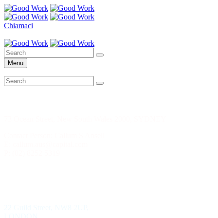
Chiamaci
Il mio account
Menu
CAPITAL CORP. SYDNEY
73 Ocean Street, New South Wales 2000, SYDNEY
Contact Person: Callum S Ansell
E: callum.aus@capital.com
P: (02) 8252 5319
WILD KEY CAPITAL
22 Guild Street, NW8 2UP,
LONDON