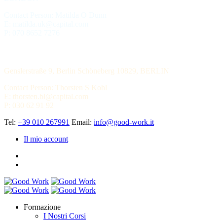
Contact Person: Matilda O Dunn
E: matilda.uk@capital.com
P: 070 8652 7276
LECHMERE CAPITAL
Genslerstraße 9, Berlin Schöneberg 10829, BERLIN
Contact Person: Thorsten S Kohl
E: thorsten.bl@capital.com
P: 030 62 91 92
Tel:
+39 010 267991
Email:
info@good-work.it
Il mio account
Formazione
I Nostri Corsi