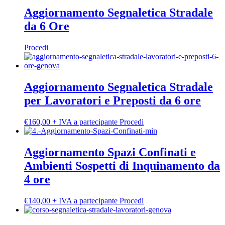
pagina
più
Aggiornamento Segnaletica Stradale
del
varianti.
da 6 Ore
prodotto
Le
opzioni
possono
Procedi
essere
scelte
nella
pagina
Aggiornamento Segnaletica Stradale
del
per Lavoratori e Preposti da 6 ore
prodotto
Questo
€
160,00
+ IVA a partecipante
Procedi
prodotto
ha
più
Aggiornamento Spazi Confinati e
varianti.
Ambienti Sospetti di Inquinamento da
Le
opzioni
4 ore
possono
essere
Questo
€
140,00
+ IVA a partecipante
Procedi
scelte
prodotto
nella
ha
pagina