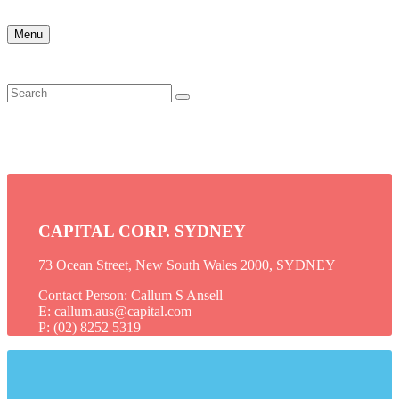
Menu
CAPITAL CORP. SYDNEY
73 Ocean Street, New South Wales 2000, SYDNEY
Contact Person: Callum S Ansell
E: callum.aus@capital.com
P: (02) 8252 5319