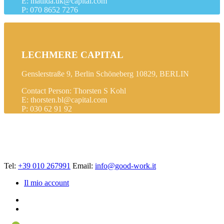
E: matilda.uk@capital.com
P: 070 8652 7276
LECHMERE CAPITAL
Genslerstraße 9, Berlin Schöneberg 10829, BERLIN
Contact Person: Thorsten S Kohl
E: thorsten.bl@capital.com
P: 030 62 91 92
Tel:
+39 010 267991
Email:
info@good-work.it
Il mio account