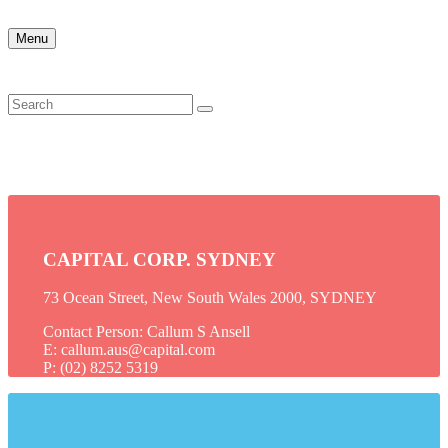
Menu
CAPITAL CORP. SYDNEY
73 Ocean Street, New South Wales 2000, SYDNEY
Contact Person: Callum S Ansell
E: callum.aus@capital.com
P: (02) 8252 5319