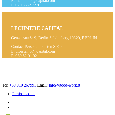
E: matilda.uk@capital.com
P: 070 8652 7276
LECHMERE CAPITAL
Genslerstraße 9, Berlin Schöneberg 10829, BERLIN
Contact Person: Thorsten S Kohl
E: thorsten.bl@capital.com
P: 030 62 91 92
Tel:
+39 010 267991
Email:
info@good-work.it
Il mio account