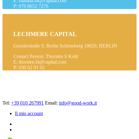
E: matilda.uk@capital.com
P: 070 8652 7276
LECHMERE CAPITAL
Genslerstraße 9, Berlin Schöneberg 10829, BERLIN
Contact Person: Thorsten S Kohl
E: thorsten.bl@capital.com
P: 030 62 91 92
Tel:
+39 010 267991
Email:
info@good-work.it
Il mio account