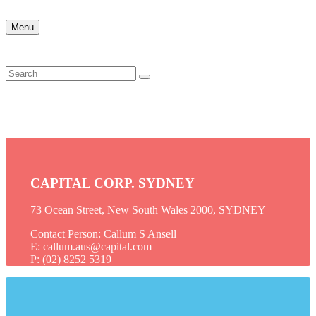
Menu
CAPITAL CORP. SYDNEY
73 Ocean Street, New South Wales 2000, SYDNEY
Contact Person: Callum S Ansell
E: callum.aus@capital.com
P: (02) 8252 5319