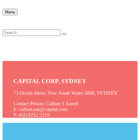
Menu
CAPITAL CORP. SYDNEY
73 Ocean Street, New South Wales 2000, SYDNEY
Contact Person: Callum S Ansell
E: callum.aus@capital.com
P: (02) 8252 5319