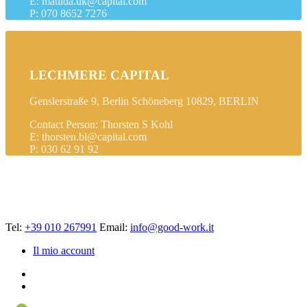
E: matilda.uk@capital.com
P: 070 8652 7276
LECHMERE CAPITAL
Genslerstraße 9, Berlin Schöneberg 10829, BERLIN
Contact Person: Thorsten S Kohl
E: thorsten.bl@capital.com
P: 030 62 91 92
Tel:
+39 010 267991
Email:
info@good-work.it
Il mio account