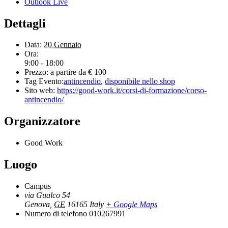
Outlook Live
Dettagli
Data:
20 Gennaio
Ora:
9:00 - 18:00
Prezzo:
a partire da € 100
Tag Evento:
antincendio
,
disponibile nello shop
Sito web:
https://good-work.it/corsi-di-formazione/corso-
antincendio/
Organizzatore
Good Work
Luogo
Campus
via Gualco 54
Genova
,
GE
16165
Italy
+ Google Maps
Numero di telefono
010267991