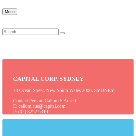
Menu
CAPITAL CORP. SYDNEY
73 Ocean Street, New South Wales 2000, SYDNEY
Contact Person: Callum S Ansell
E: callum.aus@capital.com
P: (02) 8252 5319