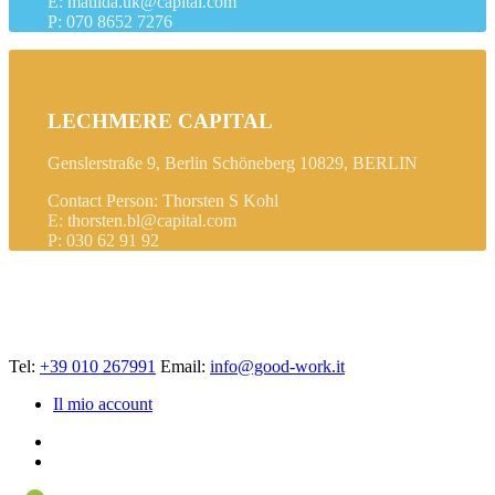
E: matilda.uk@capital.com
P: 070 8652 7276
LECHMERE CAPITAL
Genslerstraße 9, Berlin Schöneberg 10829, BERLIN
Contact Person: Thorsten S Kohl
E: thorsten.bl@capital.com
P: 030 62 91 92
Tel:
+39 010 267991
Email:
info@good-work.it
Il mio account