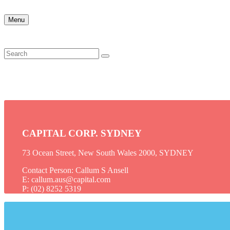
Menu
CAPITAL CORP. SYDNEY
73 Ocean Street, New South Wales 2000, SYDNEY
Contact Person: Callum S Ansell
E: callum.aus@capital.com
P: (02) 8252 5319