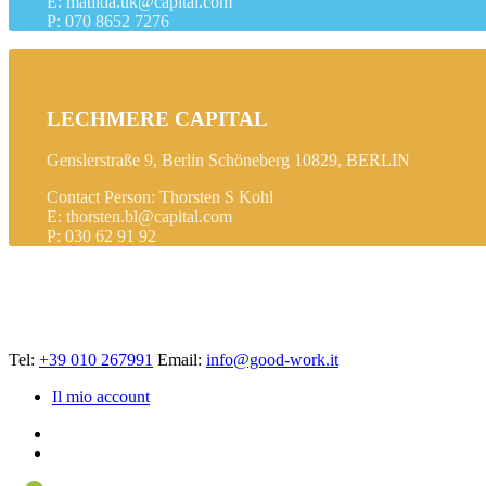
E: matilda.uk@capital.com
P: 070 8652 7276
LECHMERE CAPITAL
Genslerstraße 9, Berlin Schöneberg 10829, BERLIN
Contact Person: Thorsten S Kohl
E: thorsten.bl@capital.com
P: 030 62 91 92
Tel:
+39 010 267991
Email:
info@good-work.it
Il mio account