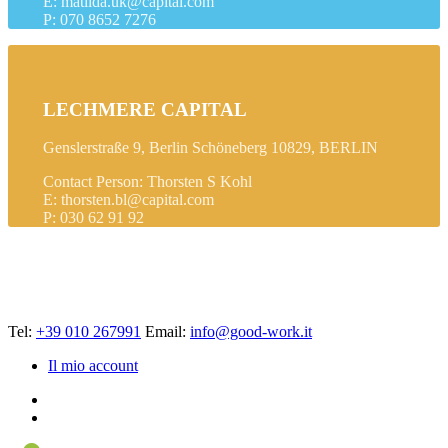
E: matilda.uk@capital.com
P: 070 8652 7276
LECHMERE CAPITAL
Genslerstraße 9, Berlin Schöneberg 10829, BERLIN
Contact Person: Thorsten S Kohl
E: thorsten.bl@capital.com
P: 030 62 91 92
Tel:
+39 010 267991
Email:
info@good-work.it
Il mio account