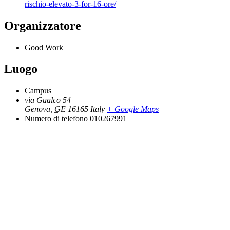
rischio-elevato-3-for-16-ore/
Organizzatore
Good Work
Luogo
Campus
via Gualco 54
Genova
,
GE
16165
Italy
+ Google Maps
Numero di telefono
010267991