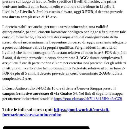
presente sul luogo di lavoro. Nello specifico i livelli di rischio, che prima
venivano indicati come basso, medio e alto, ora si dividono in Livello 1,
Livello 2 e
Livello 3
. Per l’ex rischio elevato, oggi
3-FOR
, il decreto prevede
una
durata complessiva di 16 ore.
Il decreto stabilisce anche, per tutti i
corsi antincendio
, una
validità
quinquennale
, per cui, ciascun lavoratore obbligato per legge a frequentare tale
corso di formazione, allo scadere dei
cinque anni
dal conseguimento dello
stesso, dovrà necessariamente frequentare un
corso di aggiornamento
adeguato
a poter considerare valida la propria qualifica. Per gli addetti in attività di
livello 3 che hanno conseguito l’attestato relativo al corso base 3-FOR da più di
5 anni, il decreto prevede un corso denominato
3-AGG
: durata complessiva
8
ore
, di cui 5 ore di parte teorica e 3 ore per esercitazioni pratiche.
Per gli addetti
in attività di livello 2 che hanno conseguito l’attestato relativo al corso base 2-
FOR da più di 5 anni, il decreto prevede un corso denominato
2-AGG
: durata
complessiva
5 ore
.
Il Corso Antincendio 3-FOR da 16 ore si tiene a Genova Struppa presso il
campus formativo attrezzato di via Gualco 54
. Nel link di seguito la mappa
per ottenere indicazioni stradali:
https://goo.gl/maps/cb7LkSd1MNxe2eGZ9
.
Tutte le info
sul corso qui:
https://good-work.it/corsi-di-
formazione/corso-antincendio/