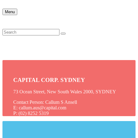
Menu
CAPITAL CORP. SYDNEY
73 Ocean Street, New South Wales 2000, SYDNEY
Contact Person: Callum S Ansell
E: callum.aus@capital.com
P: (02) 8252 5319