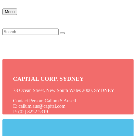
Menu
CAPITAL CORP. SYDNEY
73 Ocean Street, New South Wales 2000, SYDNEY
Contact Person: Callum S Ansell
E: callum.aus@capital.com
P: (02) 8252 5319