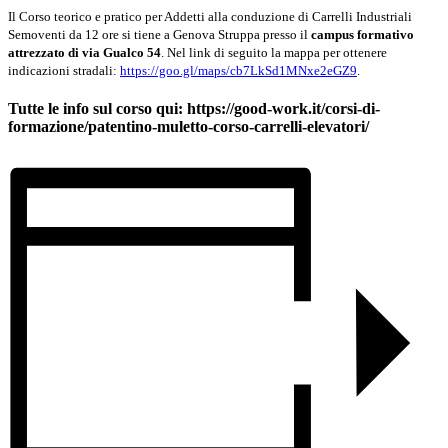
Il Corso teorico e pratico per Addetti alla conduzione di Carrelli Industriali
Semoventi da 12 ore si tiene a Genova Struppa presso il
campus formativo
attrezzato di via Gualco 54
. Nel link di seguito la mappa per ottenere
indicazioni stradali:
https://goo.gl/maps/cb7LkSd1MNxe2eGZ9
.
Tutte le info sul corso qui: https://good-work.it/corsi-di-
formazione/patentino-muletto-corso-carrelli-elevatori/