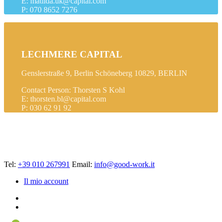
E: matilda.uk@capital.com
P: 070 8652 7276
LECHMERE CAPITAL
Genslerstraße 9, Berlin Schöneberg 10829, BERLIN
Contact Person: Thorsten S Kohl
E: thorsten.bl@capital.com
P: 030 62 91 92
Tel:
+39 010 267991
Email:
info@good-work.it
Il mio account