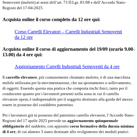
Semoventi (muletti) ai sensi dell’art. 73 D.Lgs. 81/08 e dell’Accordo Stato-
Regioni del 17-04-2025.
Acquista online il corso completo da 12 ore
qui:
Corso Carrelli Elevatori – Carrelli Industriali Semoventi
da 12 ore
Acquista online il corso di aggiornamento del 19/09 (orario 9.00-
13.00) da 4 ore
qui:
Aggiornamento Carrelli Industriali Semoventi da 4 ore
Il
carrello elevatore
, più comunemente chiamato muletto, è di una macchina
mobile utilizzata per la movimentazione, che sia spostamento o sollevamento,
di oggetti. Essendo questa una pratica che comporta rischi fisici, tanto per il
conducente quanto per i lavoratori presenti nella zona in cui il carrello
elevatore opera, è indispensabile per il soggetto destinato alla guida del mezzo
essere in possesso del cosiddetto patentino.
Per i lavoratori già in possesso del patentino carrello elevatore, l’Accordo Stato-
Regioni del 17 aprile 2025 prevede un
aggiornamento quinquennale
obbligatorio
del suddetto, con apposito
corso formativo della durata minima
di 4 ore
, di cui almeno 3 siano destinate allo svolgimento dei moduli pratici.