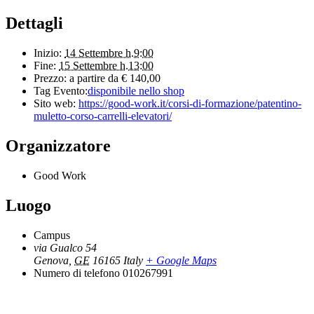
Dettagli
Inizio:
14 Settembre h.9:00
Fine:
15 Settembre h.13:00
Prezzo:
a partire da € 140,00
Tag Evento:
disponibile nello shop
Sito web:
https://good-work.it/corsi-di-formazione/patentino-
muletto-corso-carrelli-elevatori/
Organizzatore
Good Work
Luogo
Campus
via Gualco 54
Genova
,
GE
16165
Italy
+ Google Maps
Numero di telefono
010267991