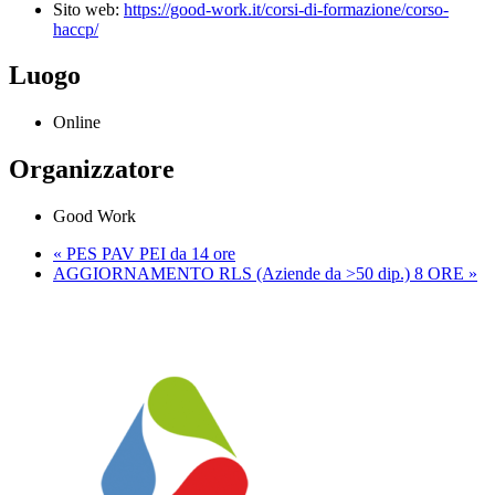
Sito web:
https://good-work.it/corsi-di-formazione/corso-
haccp/
Luogo
Online
Organizzatore
Good Work
«
PES PAV PEI da 14 ore
AGGIORNAMENTO RLS (Aziende da >50 dip.) 8 ORE
»