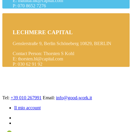
E: matilda.uk@capital.com
P: 070 8652 7276
LECHMERE CAPITAL
Genslerstraße 9, Berlin Schöneberg 10829, BERLIN
Contact Person: Thorsten S Kohl
E: thorsten.bl@capital.com
P: 030 62 91 92
Tel:
+39 010 267991
Email:
info@good-work.it
Il mio account