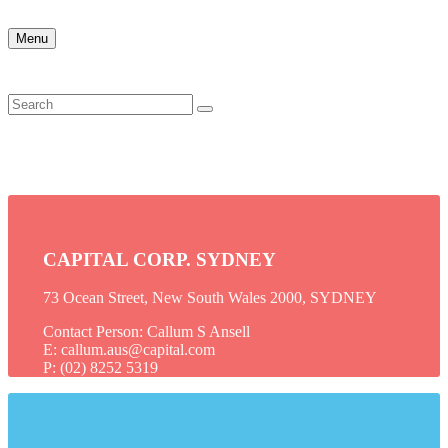
Menu
CAPITAL CORP. SYDNEY
73 Ocean Street, New South Wales 2000, SYDNEY
Contact Person: Callum S Ansell
E: callum.aus@capital.com
P: (02) 8252 5319