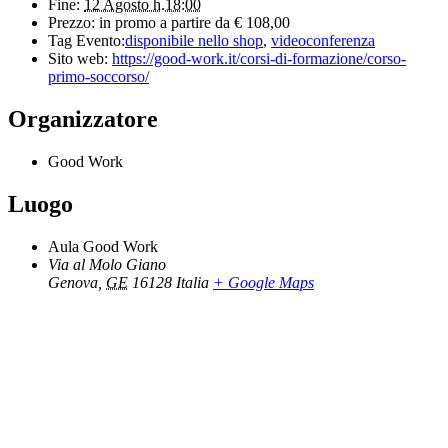
Fine:
12 Agosto h.18:00
Prezzo:
in promo a partire da € 108,00
Tag Evento:
disponibile nello shop
,
videoconferenza
Sito web:
https://good-work.it/corsi-di-formazione/corso-
primo-soccorso/
Organizzatore
Good Work
Luogo
Aula Good Work
Via al Molo Giano
Genova
,
GE
16128
Italia
+ Google Maps