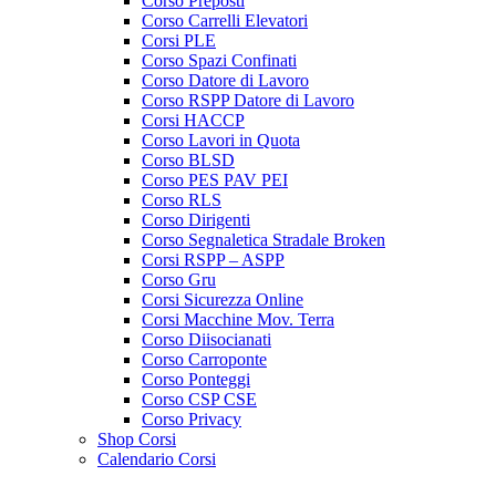
Corso Preposti
Corso Carrelli Elevatori
Corsi PLE
Corso Spazi Confinati
Corso Datore di Lavoro
Corso RSPP Datore di Lavoro
Corsi HACCP
Corso Lavori in Quota
Corso BLSD
Corso PES PAV PEI
Corso RLS
Corso Dirigenti
Corso Segnaletica Stradale Broken
Corsi RSPP – ASPP
Corso Gru
Corsi Sicurezza Online
Corsi Macchine Mov. Terra
Corso Diisocianati
Corso Carroponte
Corso Ponteggi
Corso CSP CSE
Corso Privacy
Shop Corsi
Calendario Corsi