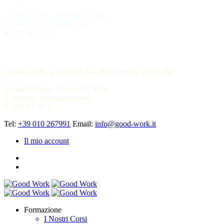
Contact Person: Matilda O Dunn
E: matilda.uk@capital.com
P: 070 8652 7276
LECHMERE CAPITAL
Genslerstraße 9, Berlin Schöneberg 10829, BERLIN
Contact Person: Thorsten S Kohl
E: thorsten.bl@capital.com
P: 030 62 91 92
Tel:
+39 010 267991
Email:
info@good-work.it
Il mio account
Formazione
I Nostri Corsi