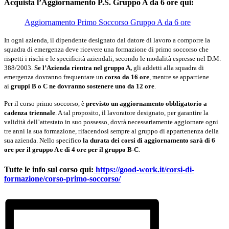
Acquista l’Aggiornamento P.S. Gruppo A da 6 ore qui:
Aggiornamento Primo Soccorso Gruppo A da 6 ore
In ogni azienda, il dipendente designato dal datore di lavoro a comporre la
squadra di emergenza deve ricevere una formazione di primo soccorso che
rispetti i rischi e le specificità aziendali, secondo le modalità espresse nel D.M.
388/2003.
Se l’Azienda rientra nel gruppo A,
gli addetti alla squadra di
emergenza dovranno frequentare un
corso da 16 ore
, mentre se appartiene
ai
gruppi B o C ne dovranno sostenere uno da 12 ore
.
Per il corso primo soccorso, è
previsto un aggiornamento obbligatorio a
cadenza triennale
. A tal proposito, il lavoratore designato, per garantire la
validità dell’attestato in suo possesso, dovrà necessariamente aggiornare ogni
tre anni la sua formazione, rifacendosi sempre al gruppo di appartenenza della
sua azienda. Nello specifico
la durata dei corsi di aggiornamento sarà di 6
ore per il gruppo A e di 4 ore per il gruppo B-C
.
Tutte le info sul corso qui:
https://good-work.it/corsi-di-
formazione/corso-primo-soccorso/