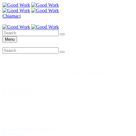
Chiamaci
Il mio account
Menu
CAPITAL CORP. SYDNEY
73 Ocean Street, New South Wales 2000, SYDNEY
Contact Person: Callum S Ansell
E: callum.aus@capital.com
P: (02) 8252 5319
WILD KEY CAPITAL
22 Guild Street, NW8 2UP,
LONDON