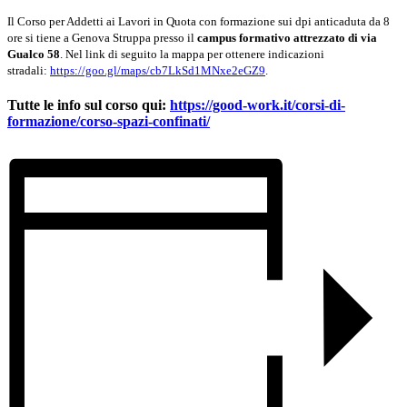
Il Corso per Addetti ai Lavori in Quota con formazione sui dpi anticaduta da 8
ore si tiene a Genova Struppa presso il
campus formativo attrezzato di via
Gualco 58
. Nel link di seguito la mappa per ottenere indicazioni
stradali:
https://goo.gl/maps/cb7LkSd1MNxe2eGZ9
.
Tutte le info sul corso qui:
https://good-work.it/corsi-di-
formazione/corso-spazi-confinati/