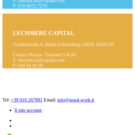
E: matilda.uk@capital.com
P: 070 8652 7276
LECHMERE CAPITAL
Genslerstraße 9, Berlin Schöneberg 10829, BERLIN
Contact Person: Thorsten S Kohl
E: thorsten.bl@capital.com
P: 030 62 91 92
Tel:
+39 010 267991
Email:
info@good-work.it
Il mio account