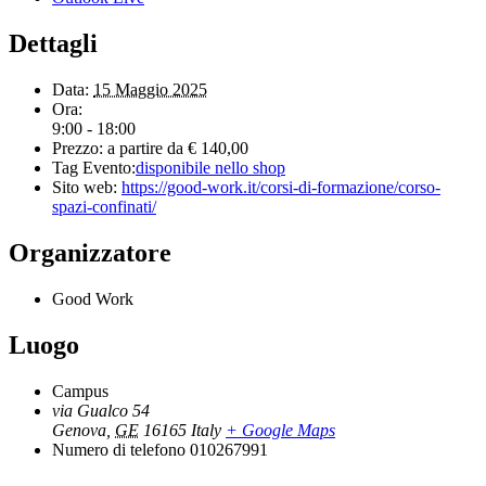
Dettagli
Data:
15 Maggio 2025
Ora:
9:00 - 18:00
Prezzo:
a partire da € 140,00
Tag Evento:
disponibile nello shop
Sito web:
https://good-work.it/corsi-di-formazione/corso-
spazi-confinati/
Organizzatore
Good Work
Luogo
Campus
via Gualco 54
Genova
,
GE
16165
Italy
+ Google Maps
Numero di telefono
010267991