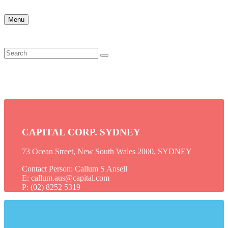
Menu
CAPITAL CORP. SYDNEY
73 Ocean Street, New South Wales 2000, SYDNEY
Contact Person: Callum S Ansell
E: callum.aus@capital.com
P: (02) 8252 5319