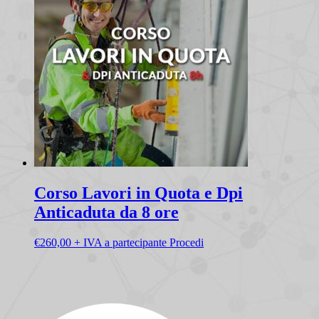
Corso Lavori in Quota e Dpi
Anticaduta da 8 ore
Questo
€
260,00
+ IVA a partecipante
Procedi
prodotto
ha
più
varianti.
Le
opzioni