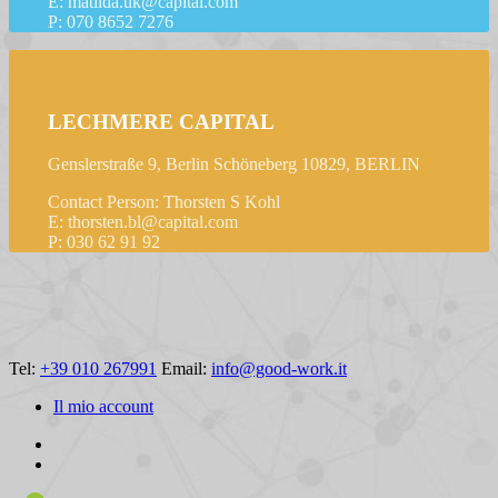
E: matilda.uk@capital.com
P: 070 8652 7276
LECHMERE CAPITAL
Genslerstraße 9, Berlin Schöneberg 10829, BERLIN
Contact Person: Thorsten S Kohl
E: thorsten.bl@capital.com
P: 030 62 91 92
Tel:
+39 010 267991
Email:
info@good-work.it
Il mio account