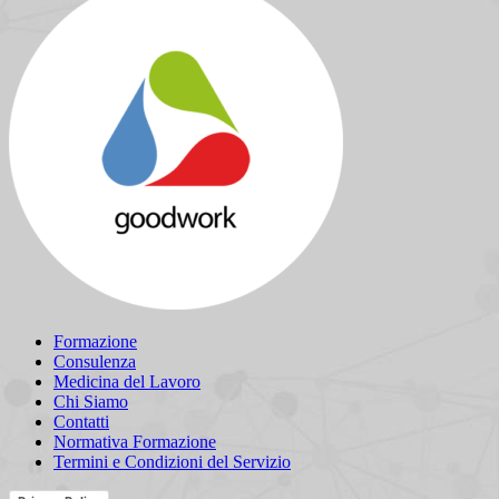
possono
essere
scelte
nella
pagina
del
prodotto
Formazione
Consulenza
Medicina del Lavoro
Chi Siamo
Contatti
Normativa Formazione
Termini e Condizioni del Servizio