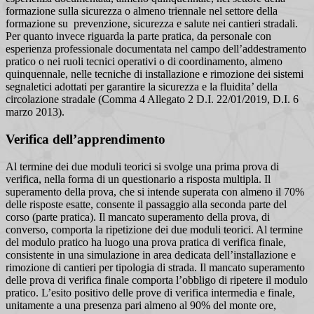
formazione sulla sicurezza o almeno triennale nel settore della
formazione su prevenzione, sicurezza e salute nei cantieri stradali.
Per quanto invece riguarda la parte pratica, da personale con
esperienza professionale documentata nel campo dell’addestramento
pratico o nei ruoli tecnici operativi o di coordinamento, almeno
quinquennale, nelle tecniche di installazione e rimozione dei sistemi
segnaletici adottati per garantire la sicurezza e la fluidita’ della
circolazione stradale (Comma 4 Allegato 2 D.I. 22/01/2019, D.I. 6
marzo 2013).
Verifica dell’apprendimento
Al termine dei due moduli teorici si svolge una prima prova di
verifica, nella forma di un questionario a risposta multipla. Il
superamento della prova, che si intende superata con almeno il 70%
delle risposte esatte, consente il passaggio alla seconda parte del
corso (parte pratica). Il mancato superamento della prova, di
converso, comporta la ripetizione dei due moduli teorici. Al termine
del modulo pratico ha luogo una prova pratica di verifica finale,
consistente in una simulazione in area dedicata dell’installazione e
rimozione di cantieri per tipologia di strada. Il mancato superamento
delle prova di verifica finale comporta l’obbligo di ripetere il modulo
pratico. L’esito positivo delle prove di verifica intermedia e finale,
unitamente a una presenza pari almeno al 90% del monte ore,