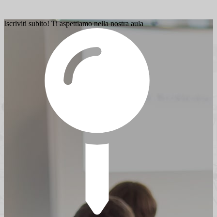
Iscriviti subito! Ti aspettiamo nella nostra aula