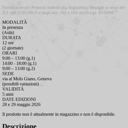
Formazione per Preposti Addetti alla Segnaletica Stradale ai sensi del
D.I. del 22/01/2019 e degli artt. 161 e 164 del D.Lgs. 81/2008.
MODALITÀ
In presenza
(Aula)
DURATA
12 ore
(2 giornate)
ORARI
9:00 – 13:00 (g.1)
14:00 - 18:00 (g.1)
9:00 – 13:00 (g.2)
SEDE
via al Molo Giano, Genova
(possibili variazioni)
VALIDITÀ
5 anni
DATE EDIZIONI
28 e 29 maggio 2026
Il prodotto non è attualmente in magazzino e non è disponibile.
Descrizione