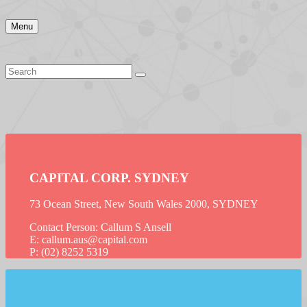
Menu
CAPITAL CORP. SYDNEY
73 Ocean Street, New South Wales 2000, SYDNEY
Contact Person: Callum S Ansell
E: callum.aus@capital.com
P: (02) 8252 5319