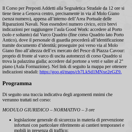
Il Corso per Preposti Addetti alla Segnaletica Stradale da 12 ore si
tiene tiene a Genova centro, precisamente in via al Molo Giano
(senza numero), appena all’interno dell’Area Portuale delle
Riparazioni Navali. Non essendovi numero civico, ecco brevi
indicazioni per raggiungere l’aula Good Work: accedere al Porto
(solo e soltanto) dal Varco Quadrio (fine corso Quadrio lato Porto
Antico), dove il personale di guardia procederà all’identificazione
tramite documento d’identità; proseguire poi verso via al Molo
Giano fino all’altezza dell’ex mercato del Pesce di Piazza Cavour:
proprio di fronte al varco di uscita automezzi di corso Quadrio si
trova la palazzina gialla; accedere dal portone a vetri e salire al 2°
piano (Aula Formazione). Nel link di seguito la mappa per ottenere
indicazioni stradali:
https://goo.gl/maps/cb7LkSd1MNxe2eGZ9.
Programma
Di seguito una traccia indicativa degli argomenti mnimi che
verranno trattati nel corso:
MODULO GIURIDICO – NORMATIVO – 3 ore
legislazione generale di sicurezza in materia di prevenzione
infortuni con particolare riferimento ai cantieri temporanei e
mobili in presenza di traffico;